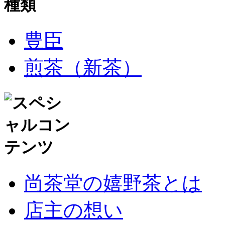
豊臣
煎茶（新茶）
尚茶堂の嬉野茶とは
店主の想い