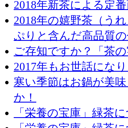
2018年新茶による定
2018年の嬉野茶（
ぷりと含んだ高品質の
ご存知ですか？「茶の
2017年もお世話にな
寒い季節はお鍋が美味
か！
「栄養の宝庫」緑茶に