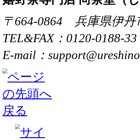
〒664-0864 兵庫県伊丹
TEL&FAX：0120-0188-33
E-mail：support@ureshino