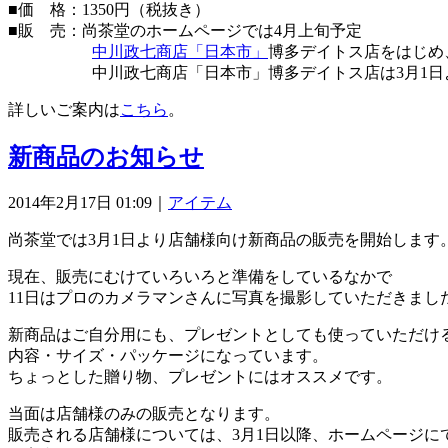
■価 格：1350円（税抜き）
■販 売：尚茶堂のホームページでは4月上旬予定
中川政七商店「日本市」
博多デイトス店をはじめ
中川政七商店「日本市」博多デイトス店は3月1日
詳しいご案内は
こちら
。
新商品のお知らせ
2014年2月17日 01:09｜
アイテム
尚茶堂では3月1日より店舗様向け新商品の販売を開始します
現在、販売にむけていろいろと準備をしているなかで
11日はプロのカメラマンさんに写真を撮影していただきまし
新商品はご自分用にも、プレゼントとしても使っていただけ
内容・サイズ・パッケージになっています。
ちょっとした贈り物、プレゼントにはオススメです。
当面は店舗様のみの販売となります。
販売される店舗様については、3月1日以降、ホームページに