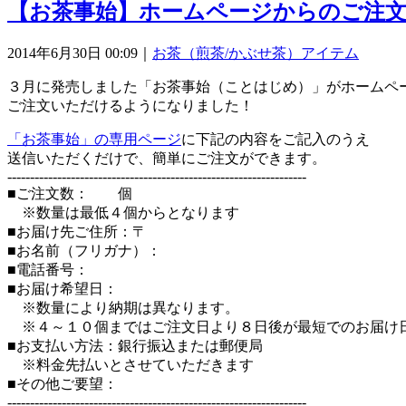
【お茶事始】ホームページからのご注
2014年6月30日 00:09｜
お茶（煎茶/かぶせ茶）
アイテム
３月に発売しました「お茶事始（ことはじめ）」がホームペ
ご注文いただけるようになりました！
「お茶事始」の専用ページ
に下記の内容をご記入のうえ
送信いただくだけで、簡単にご注文ができます。
------------------------------------------------------------------
■ご注文数： 個
※数量は最低４個からとなります
■お届け先ご住所：〒
■お名前（フリガナ）：
■電話番号：
■お届け希望日：
※数量により納期は異なります。
※４～１０個まではご注文日より８日後が最短でのお届け
■お支払い方法：銀行振込または郵便局
※料金先払いとさせていただきます
■その他ご要望：
------------------------------------------------------------------