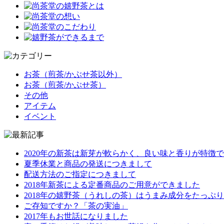
お茶（煎茶/かぶせ茶以外）
お茶（煎茶/かぶせ茶）
その他
アイテム
イベント
2020年の新茶は新芽が軟らかく、良い味と香りが特徴
夏季休業と商品の発送につきまして
配送方法のご指定につきまして
2018年新茶による定番商品のご用意ができました
2018年の嬉野茶（うれしの茶）はうまみ成分をたっぷ
ご存知ですか？「茶の実油」
2017年もお世話になりました