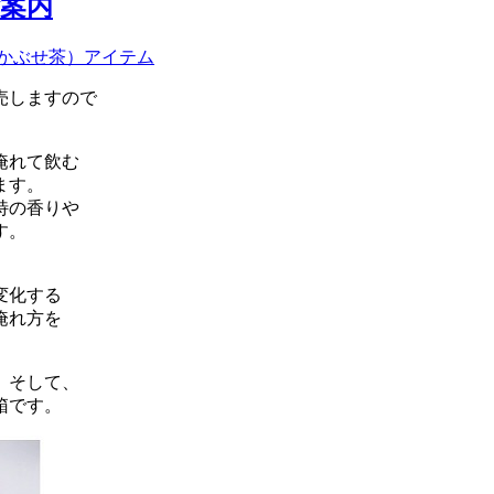
案内
/かぶせ茶）
アイテム
売しますので
淹れて飲む
ます。
特の香りや
す。
変化する
淹れ方を
、そして、
箱です。