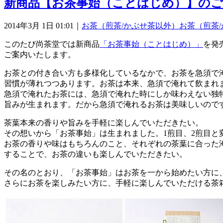
新商品【お茶事始（ことはじめ）】のご
2014年3月 1日 01:01｜
お茶（煎茶/かぶせ茶以外）
お茶（煎茶
このたび尚茶堂では新商品
「お茶事始（ことはじめ）」
を発
ご案内いたします。
お茶との付き合い方も多様化しているなかで、お茶を急須で
習慣が薄れつつあります。お茶は本来、急須で淹れて飲まれ
急須で淹れたお茶には、急須で淹れた時にしか味わえない独
旨みが生まれます。だから急須で淹れるお茶は美味しいので
茶葉本来の香りや旨みを手軽に楽しんでいただきたい。
その想いから「お茶事始」は生まれました。1煎目、2煎目と
お茶の香りや味はもちろんのこと、それぞれの茶葉に合った
することで、お茶の違いも楽しんでいただきたい。
その名のとおり、「お茶事始」はお茶を一から始めたい方に
さらにお茶を楽しみたい方に、手軽に楽しんでいただける茶