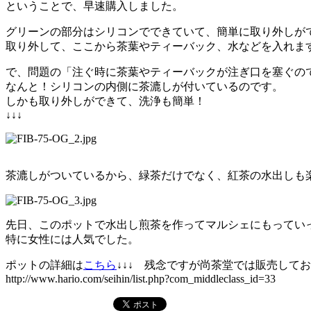
ということで、早速購入しました。
グリーンの部分はシリコンでできていて、簡単に取り外しが
取り外して、ここから茶葉やティーバック、水などを入れま
で、問題の「注ぐ時に茶葉やティーバックが注ぎ口を塞ぐの
なんと！シリコンの内側に茶漉しが付いているのです。
しかも取り外しができて、洗浄も簡単！
↓↓↓
茶漉しがついているから、緑茶だけでなく、紅茶の水出しも
先日、このポットで水出し煎茶を作ってマルシェにもってい
特に女性には人気でした。
ポットの詳細は
こちら
↓↓↓ 残念ですが尚茶堂では販売して
http://www.hario.com/seihin/list.php?com_middleclass_id=33