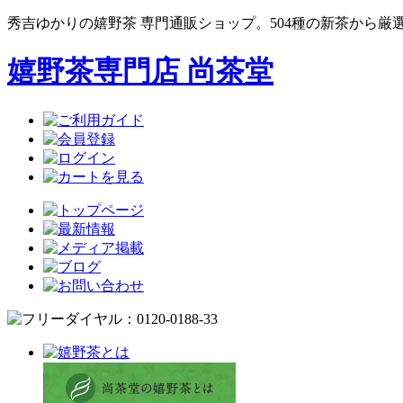
秀吉ゆかりの嬉野茶 専門通販ショップ。504種の新茶から厳
嬉野茶専門店 尚茶堂