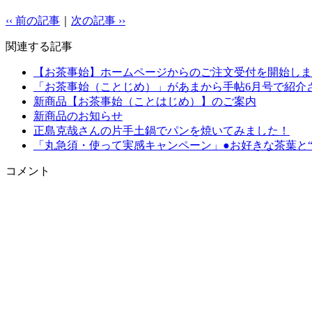
‹‹ 前の記事
｜
次の記事 ››
関連する記事
【お茶事始】ホームページからのご注文受付を開始しま
「お茶事始（ことじめ）」があまから手帖6月号で紹介
新商品【お茶事始（ことはじめ）】のご案内
新商品のお知らせ
正島克哉さんの片手土鍋でパンを焼いてみました！
「丸急須・使って実感キャンペーン」●お好きな茶葉と“
コメント