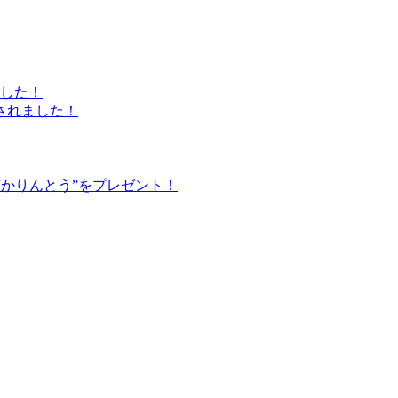
した！
されました！
かりんとう”をプレゼント！