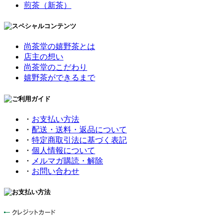
煎茶（新茶）
尚茶堂の嬉野茶とは
店主の想い
尚茶堂のこだわり
嬉野茶ができるまで
・
お支払い方法
・
配送・送料・返品について
・
特定商取引法に基づく表記
・
個人情報について
・
メルマガ購読・解除
・
お問い合わせ