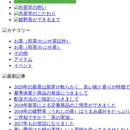
お茶（煎茶/かぶせ茶以外）
お茶（煎茶/かぶせ茶）
その他
アイテム
イベント
2020年の新茶は新芽が軟らかく、良い味と香りが特徴
夏季休業と商品の発送につきまして
配送方法のご指定につきまして
2018年新茶による定番商品のご用意ができました
2018年の嬉野茶（うれしの茶）はうまみ成分をたっぷ
ご存知ですか？「茶の実油」
2017年もお世話になりました
寒い季節はお鍋が美味しい！茶鍋を作ってみませんか！