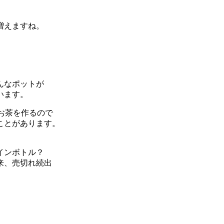
増えますね。
んなポットが
います。
お茶を作るので
ことがあります。
インボトル？
来、売切れ続出