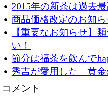
2015年の新茶は過去
商品価格改定のお知ら
【重要なお知らせ】類
い！
節分は福茶を飲んでhap
秀吉が愛用した「黄金
コメント