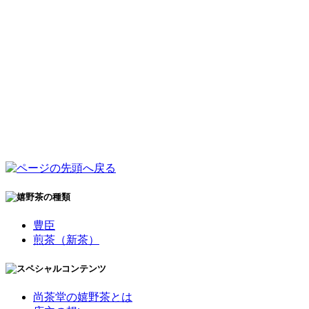
豊臣
煎茶（新茶）
尚茶堂の嬉野茶とは