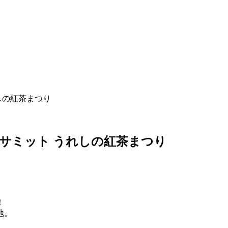
しの紅茶まつり
茶サミット うれしの紅茶まつり
！
地。