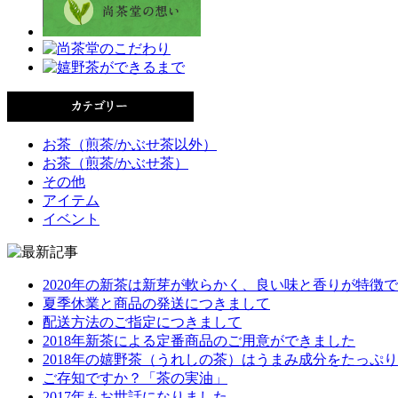
お茶（煎茶/かぶせ茶以外）
お茶（煎茶/かぶせ茶）
その他
アイテム
イベント
2020年の新茶は新芽が軟らかく、良い味と香りが特徴
夏季休業と商品の発送につきまして
配送方法のご指定につきまして
2018年新茶による定番商品のご用意ができました
2018年の嬉野茶（うれしの茶）はうまみ成分をたっぷ
ご存知ですか？「茶の実油」
2017年もお世話になりました