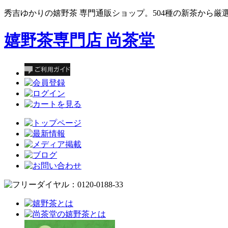
秀吉ゆかりの嬉野茶 専門通販ショップ。504種の新茶から厳
嬉野茶専門店 尚茶堂