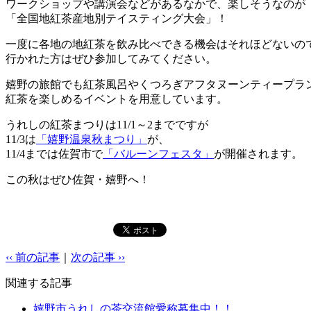
ワークショップや講演会などがあるなかで、楽しそうなのが
「全国地紅茶産地別テイスティング大会」！
一度に各地の地紅茶を飲み比べできる機会はそれほどないの
行かれた方はぜひ参加してみてください。
嬉野の旅館でも紅茶風呂やくつろぎアフタヌーンティープラ
紅茶を楽しめるイベントを用意しています。
うれしの紅茶まつりは11/1～2までですが
11/3は
「嬉野温泉秋まつり」
が、
11/4までは佐賀市で
「バルーンフェスタ」
が開催されます。
この秋はぜひ佐賀・嬉野へ！
‹‹ 前の記事
｜
次の記事 ››
関連する記事
嬉野市うれしの茶交流館愛称募集中！！