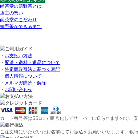
尚茶堂の嬉野茶とは
店主の想い
尚茶堂のこだわり
嬉野茶ができるまで
・
お支払い方法
・
配送・送料・返品について
・
特定商取引法に基づく表記
・
個人情報について
・
メルマガ購読・解除
・
お問い合わせ
カード番号等はSSLにて暗号化してサーバーに送られますので、
ご注文時にいただいたお名前にてお振込をお願いいたします。銀