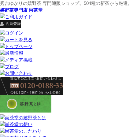
秀吉ゆかりの嬉野茶 専門通販ショップ。504種の新茶から厳選。
嬉野茶専門店 尚茶堂