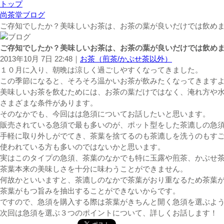
トップ
尚茶堂ブログ
ご存知でしたか？美味しいお茶は、お茶の葉が良いだけでは飲め
ご存知でしたか？美味しいお茶は、お茶の葉が良いだけでは飲め
2013年10月 7日 22:48｜
お茶（煎茶/かぶせ茶以外）
１０月に入り、朝晩は涼しく過ごしやすくなってきました。
この季節になると、そろそろ温かいお茶が飲みたくなってきます
美味しいお茶を飲むためには、お茶の葉だけではなく、淹れ方や
さまざまな条件があります。
そのなかでも、今回はは急須についてお話したいと思います。
販売されている急須で最も多いのが、ポット型をした茶漉しの急
手軽に取り外しがでてき、茶葉を捨てるのも茶漉しを洗うのもす
使われている方も多いのではないかと思います。
実はこのタイプの急須、茶葉のなかでも特に玉露や煎茶、かぶせ
茶葉本来の美味しさを十分に味わうことができません。
何故かといいますと、茶漉しのなかで茶葉がおり重なるため茶葉
茶葉がもつ旨みを抽出することができないからです。
ですので、急須を購入する際は茶葉がきちんと開く急須を選ぶよ
次回は急須を選ぶ３つのポイントについて、詳しくお話します！