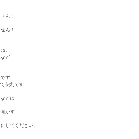
ません！
ません！
よね。
水など
須です。
ごく便利です。
茶などは
が開かず
うにしてください。