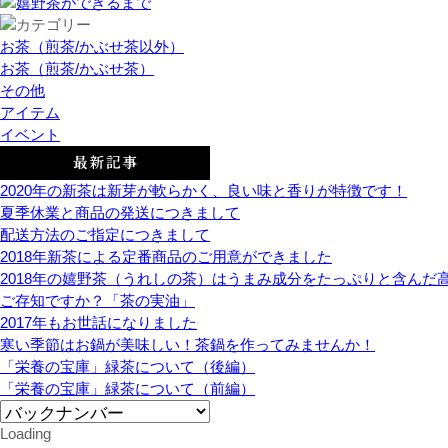
お茶（煎茶/かぶせ茶以外）
お茶（煎茶/かぶせ茶）
その他
アイテム
イベント
2020年の新茶は新芽が軟らかく、良い味と香りが特徴です！
夏季休業と商品の発送につきまして
配送方法のご指定につきまして
2018年新茶による定番商品のご用意ができました
2018年の嬉野茶（うれしの茶）はうまみ成分をたっぷりと含んだ
ご存知ですか？「茶の実油」
2017年もお世話になりました
寒い季節はお鍋が美味しい！茶鍋を作ってみませんか！
「栄養の宝庫」緑茶について（後編）
「栄養の宝庫」緑茶について（前編）
Loading