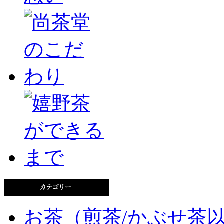
お茶（煎茶/かぶせ茶