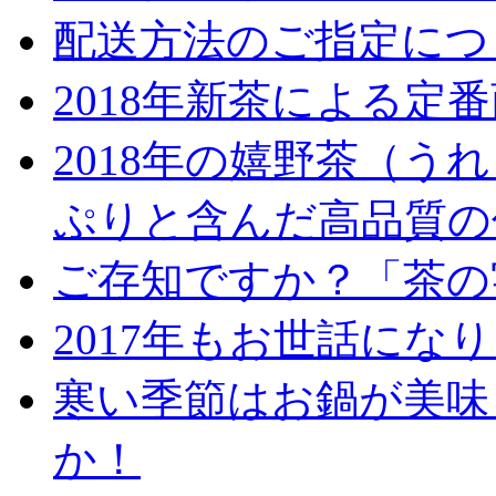
配送方法のご指定につ
2018年新茶による定
2018年の嬉野茶（
ぷりと含んだ高品質の
ご存知ですか？「茶の
2017年もお世話にな
寒い季節はお鍋が美味
か！