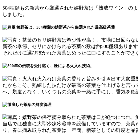
504種類もの新茶から厳選された嬉野茶は「熟成ワイン」の
しました。
嬉野茶は希少性が高く、市場に出回らな
新茶の季節、セリにかけられる茶葉の数は約500種類ありま
それだけに選び抜かれた茶葉はめったに口にすることができ
火入れは茶葉の香りと旨みを引き出す大変重
だからこそ、
熟練した技だけが最高の茶葉を仕上げると言っ
へ、
幾度となく、いくつもの茶葉を一緒に手にし、香気を確
摘み取られた茶葉は日が経つにつれ、
当店では独自に大型冷凍冷蔵庫を設備していますので、茶葉
り、春に摘み取られた茶葉は一年間、新茶としての鮮度と品