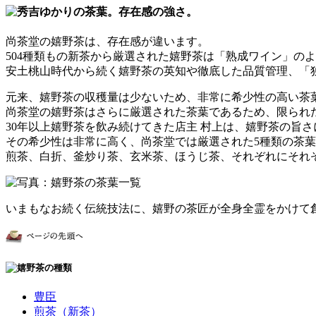
尚茶堂の嬉野茶は、存在感が違います。
504種類もの新茶から厳選された嬉野茶は「熟成ワイン」の
安土桃山時代から続く嬉野茶の英知や徹底した品質管理、「
元来、嬉野茶の収穫量は少ないため、非常に希少性の高い茶
尚茶堂の嬉野茶はさらに厳選された茶葉であるため、限られ
30年以上嬉野茶を飲み続けてきた店主 村上は、嬉野茶の旨
その希少性は非常に高く、尚茶堂では厳選された5種類の茶
煎茶、白折、釜炒り茶、玄米茶、ほうじ茶、それぞれにそれ
いまもなお続く伝統技法に、嬉野の茶匠が全身全霊をかけて
豊臣
煎茶（新茶）