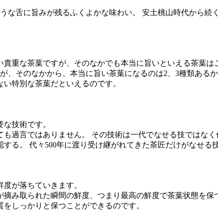
ような舌に旨みが残るふくよかな味わい。 安土桃山時代から続
い貴重な茶葉ですが、
そのなかでも本当に旨いといえる茶葉は
すが、そのなかから、
本当に旨い茶葉になるのは2、3種類ある
ない特別な茶葉だといえるのです。
要な技術です。
ても過言ではありません。
その技術は一代でなせる技ではなく
認する。
代々500年に渡り受け継がれてきた茶匠だけがなせる
鮮度が落ちていきます。
が摘み取られた瞬間の鮮度、つまり最高の鮮度で茶葉状態を保
質をしっかりと保つことができるのです。